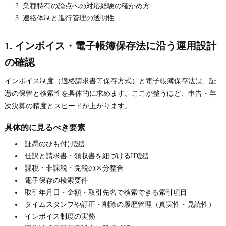
業種特有の論点への対応経験の確かめ方
連絡体制と進行管理の透明性
1. インボイス・電子帳簿保存法に沿う運用設計
の確認
インボイス制度（適格請求書等保存方式）と電子帳簿保存法は、証
憑の保管と検索性を具体的に求めます。ここが整うほど、申告・年
次決算の精度とスピードが上がります。
具体的に見るべき要素
証憑のひも付け設計
仕訳と請求書・領収書を紐づけるID設計
課税・非課税・免税の区分整合
電子保存の検索要件
取引年月日・金額・取引先名で検索できる索引項目
タイムスタンプや訂正・削除の履歴管理（真実性・見読性）
インボイス制度の実務