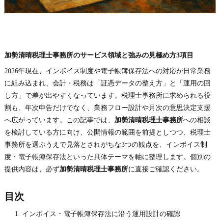
加勢清晴税理士事務所のサービス領域と強みの見極め方3項目
2026年現在、インボイス制度や電子帳簿保存法への対応が日常業務
に組み込まれ、会計・税務は「証憑データの整え方」と「運用の回
し方」で差が出やすくなっています。税理士事務所に求められる役
割も、年次申告だけでなく、業務フロー設計や月次の意思決定支援
へ広がっています。この記事では、
加勢清晴税理士事務所
への相談
を検討している方に向け、公開情報の範囲を前提としつつ、税理士
事務所を選ぶうえで見落とされがちな3つの観点を、インボイス制
度・電子帳簿保存法といった具体テーマを軸に整理します。個別の
提供内容は、必ず
加勢清晴税理士事務所
に直接ご確認ください。
目次
インボイス・電子帳簿保存法に沿う運用設計の確認