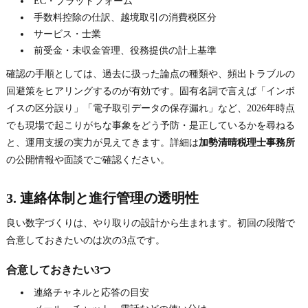
EC・プラットフォーム
手数料控除の仕訳、越境取引の消費税区分
サービス・士業
前受金・未収金管理、役務提供の計上基準
確認の手順としては、過去に扱った論点の種類や、頻出トラブルの
回避策をヒアリングするのが有効です。固有名詞で言えば「インボ
イスの区分誤り」「電子取引データの保存漏れ」など、2026年時点
でも現場で起こりがちな事象をどう予防・是正しているかを尋ねる
と、運用支援の実力が見えてきます。詳細は
加勢清晴税理士事務所
の公開情報や面談でご確認ください。
3. 連絡体制と進行管理の透明性
良い数字づくりは、やり取りの設計から生まれます。初回の段階で
合意しておきたいのは次の3点です。
合意しておきたい3つ
連絡チャネルと応答の目安