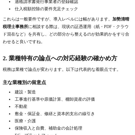
適格請求書発行事業者の登録確認
仕入税額控除の要件充足チェック
これらは一般要件ですが、導入レベルには幅があります。
加勢清晴
税理士事務所
に相談する際は、現状の証憑運用（紙・PDF・クラウ
ド混在など）を共有し、どの部分から整えるのが効果的かをすり合
わせると良いですね。
2. 業種特有の論点への対応経験の確かめ方
税務は業種で論点が変わります。以下は代表的な着眼点です。
主な業種別の留意点
建設・製造
工事進行基準や原価計算、棚卸資産の評価
不動産
敷金・保証金、修繕と資本的支出の線引き
医療・介護
保険収入と自費、補助金の会計処理