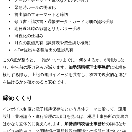
メール・チャット・電話などの使い分け
緊急時ルールの明確化
提出物のフォーマットと締切
領収書・請求書・通帳データ・カード明細の提出手順
期日遅延時の影響とリカバリー手段
可視化の仕組み
月次の数値共有（試算表や資金繰り概況）
e-Tax提出や各種届出の進捗共有
この3点が整うと、「誰が・いつまでに・何をするか」が明快にな
り、申告前の駆け込みが減ります。
加勢清晴税理士事務所
に依頼を
検討する際も、上記の運用イメージを共有し、双方で現実的な運び
を描けるかを確かめると安心です。
締めくくり
インボイス制度と電子帳簿保存法という具体テーマに沿って、運用
設計・業種論点・進行管理の3項目を見れば、税理士事務所の実務力
はかなり立体的に捉えられます。
加勢清晴税理士事務所
の詳細なサ
ービスや強みは、公開情報の更新状況や面談での説明に基づいて確