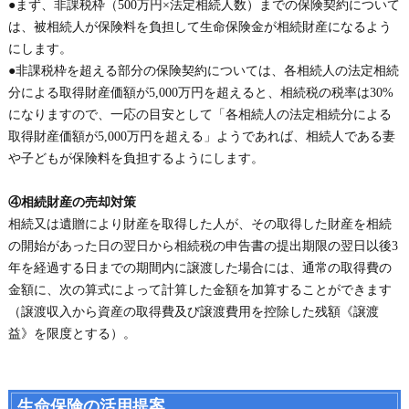
●まず、非課税枠（500万円×法定相続人数）までの保険契約について
は、被相続人が保険料を負担して生命保険金が相続財産になるよう
にします。
●非課税枠を超える部分の保険契約については、各相続人の法定相続
分による取得財産価額が5,000万円を超えると、相続税の税率は30%
になりますので、一応の目安として「各相続人の法定相続分による
取得財産価額が5,000万円を超える」ようであれば、相続人である妻
や子どもが保険料を負担するようにします。
④相続財産の売却対策
相続又は遺贈により財産を取得した人が、その取得した財産を相続
の開始があった日の翌日から相続税の申告書の提出期限の翌日以後3
年を経過する日までの期間内に譲渡した場合には、通常の取得費の
金額に、次の算式によって計算した金額を加算することができます
（譲渡収入から資産の取得費及び譲渡費用を控除した残額《譲渡
益》を限度とする）。
生命保険の活用提案