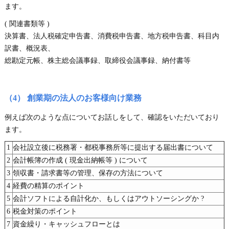
ます。
( 関連書類等 )
決算書、法人税確定申告書、消費税申告書、地方税申告書、科目内
訳書、概況表、
総勘定元帳、株主総会議事録、取締役会議事録、納付書等
（4） 創業期の法人のお客様向け業務
例えば次のような点についてお話しをして、確認をいただいており
ます。
1
会社設立後に税務署・都税事務所等に提出する届出書について
2
会計帳簿の作成 ( 現金出納帳等 ) について
3
領収書・請求書等の管理、保存の方法について
4
経費の精算のポイント
5
会計ソフトによる自計化か、もしくはアウトソーシングか ?
6
税金対策のポイント
7
資金繰り・キャッシュフローとは