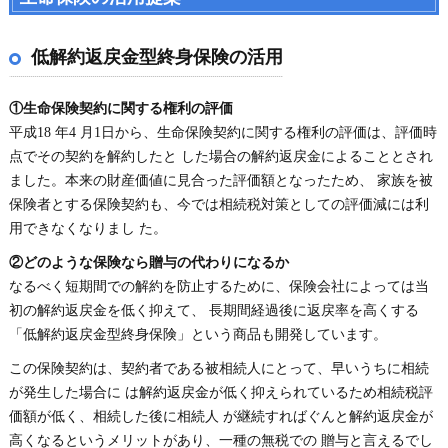
低解約返戻金型終身保険の活用
①生命保険契約に関する権利の評価
平成18 年4 月1日から、生命保険契約に関する権利の評価は、評価時
点でその契約を解約したと した場合の解約返戻金によることとされ
ました。本来の財産価値に見合った評価額となったため、 家族を被
保険者とする保険契約も、今では相続税対策としての評価減には利
用できなくなりまし た。
②どのような保険なら贈与の代わりになるか
なるべく短期間での解約を防止するために、保険会社によっては当
初の解約返戻金を低く抑えて、 長期間経過後に返戻率を高くする
「低解約返戻金型終身保険」という商品も開発しています。
この保険契約は、契約者である被相続人にとって、早いうちに相続
が発生した場合に は解約返戻金が低く抑えられているため相続税評
価額が低く、相続した後に相続人 が継続すればぐんと解約返戻金が
高くなるというメリットがあり、一種の無税での 贈与と言えるでし