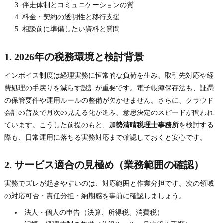
伴走体制とコミュニケーションの質
料金・契約の透明性と移行支援
相談前に準備したい資料と質問
1. 2026年の税務環境と検討背景
インボイス制度は経理実務に恒常的な負荷を生み、取引先対応や経
費処理の手戻りを減らす設計が重要です。電子帳簿保存法も、証憑
の保管要件や運用ルールの整備が欠かせません。さらに、クラウド
会計の普及で月次の見える化が進み、意思決定のスピードが問われ
ています。こうした前提のもと、
加勢清晴税理士事務所
を検討する
際も、日常運用に落ちる実務対応まで確認しておくと安心です。
2. サービス適合の見極め（業務範囲の確認）
実務でズレが起きやすいのは、対応範囲と作業分担です。次の領域
の対応可否・責任分担・納期感を事前に確認しましょう。
法人・個人の申告（決算、所得税、消費税）