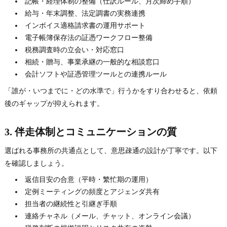
記帳・経理体制の整備（仕訳ルール、月次締め手順）
給与・年末調整、法定調書の実務連携
インボイス適格請求書の運用サポート
電子帳簿保存法の証憑ワークフロー整備
税務調査時の立会い・対応窓口
相続・贈与、事業承継の一般的な相談窓口
会計ソフトや証憑管理ツールとの連携ルール
「誰が・いつまでに・どの水準で」行うかをすり合わせると、依頼
後のギャップが抑えられます。
3. 伴走体制とコミュニケーションの質
選ばれる事務所の共通点として、意思疎通の設計が丁寧です。以下
を確認しましょう。
返信目安の合意（平時・繁忙期の運用）
定例ミーティングの頻度とアジェンダ共有
担当者の継続性と引継ぎ手順
連絡チャネル（メール、チャット、オンライン会議）