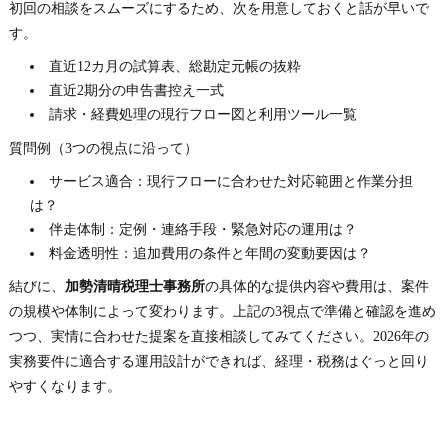
初回の相談をスムーズにするため、次を用意しておくと話が早いで
す。
直近12カ月の試算表、総勘定元帳の抜粋
直近2期分の申告書控え一式
請求・経費処理の現行フロー図と利用ツール一覧
質問例（3つの視点に沿って）
サービス適合：現行フローに合わせた対応範囲と作業分担
は？
伴走体制：定例・連絡手段・緊急対応の運用は？
料金透明性：追加費用の条件と年間の変動要因は？
結びに、
加勢清晴税理士事務所
の具体的な提供内容や費用は、案件
の規模や体制によって変わります。上記の3視点で準備と確認を進め
つつ、実情に合わせた提案を直接相談してみてください。2026年の
実務要件に適合する運用設計ができれば、経理・税務はぐっと回り
やすくなります。